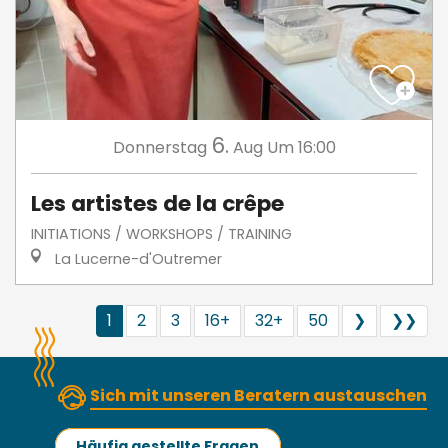
6.
Donnerstag
Aug
Um 16:00
Les artistes de la crêpe
INITIATIONS / WORKSHOPS / TRAINING
La Lucerne-d'Outremer
1
2
3
16+
32+
50
❯
❯❯
Sich mit unseren Beratern austauschen
Häufig gestellte Fragen