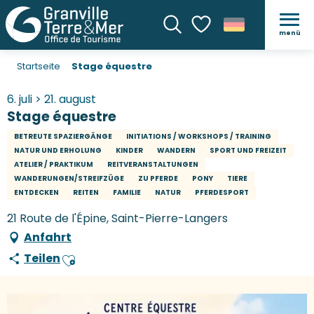
menü
Suche
Voir les favoris
Startseite
Stage équestre
6. juli > 21. august
Stage équestre
BETREUTE SPAZIERGÄNGE
INITIATIONS / WORKSHOPS / TRAINING
NATUR UND ERHOLUNG
KINDER
WANDERN
SPORT UND FREIZEIT
ATELIER / PRAKTIKUM
REITVERANSTALTUNGEN
WANDERUNGEN/STREIFZÜGE
ZU PFERDE
PONY
TIERE
ENTDECKEN
REITEN
FAMILIE
NATUR
PFERDESPORT
21 Route de l'Épine, Saint-Pierre-Langers
Anfahrt
Teilen
Ajouter aux favoris