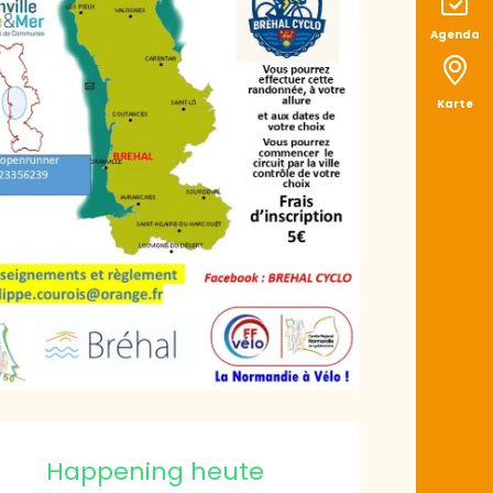
Agenda
Karte
ffnungszeiten & K
Happening heute