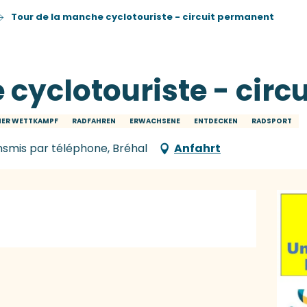
Tour de la manche cyclotouriste - circuit permanent
 cyclotouriste - cir
HER WETTKAMPF
RADFAHREN
ERWACHSENE
ENTDECKEN
RADSPORT
nsmis par téléphone, Bréhal
Anfahrt