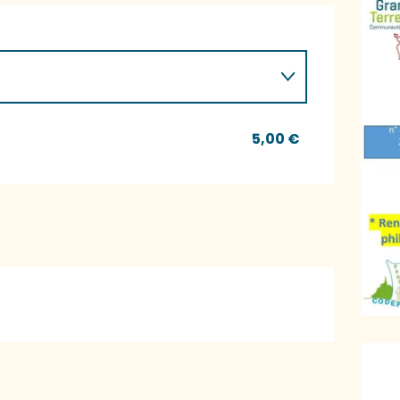
5,00 €
Ö