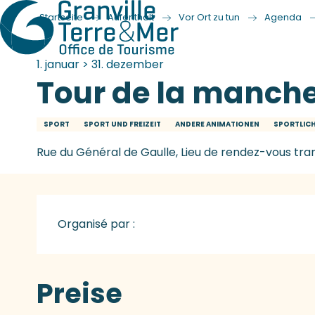
Startseite
Aufenthalt
Vor Ort zu tun
Agenda
1. januar > 31. dezember
Tour de la manche
SPORT
SPORT UND FREIZEIT
ANDERE ANIMATIONEN
SPORTLIC
Rue du Général de Gaulle, Lieu de rendez-vous tra
Organisé par :
Preise