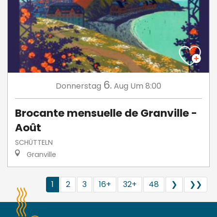
6.
Donnerstag
Aug
Um 8:00
Brocante mensuelle de Granville -
Août
SCHÜTTELN
Granville
1
2
3
16+
32+
48
❯
❯❯