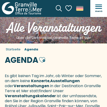
menü
Suche
Voir les favoris
Alle Veranstaltungen
über die Destination Granville Terre et Mer
Startseite
Agenda
AGENDA
Ajouter aux favoris
Es gibt keinen Tag im Jahr, ob Winter oder Sommer,
an dem keine
Konzerte
,
Ausstellungen
oder
Veranstaltungen
in der Destination Granville
Terre et Mer stattfinden! Unser
Veranstaltungskalender
ist der umfassendste,
den Sie in der Region Granville finden können, von
Bréhal über Jullouville, Saint-Pair-sur-Mer, Donville