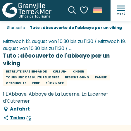
menü
Suche
Voir les favoris
Startseite
Tuto : découverte de l'abbaye par un viking
Mittwoch 12. august von 10:30 bis zu 11:30 / Mittwoch 19.
august von 10:30 bis zu 11:30 / ...
Tuto : découverte de l'abbaye par un
viking
BETREUTE SPAZIERGÄNGE
KULTUR-
KINDER
TOURS UND DAS KULTURELLE ERBE
BESICHTIGUNG
FAMILIE
GESCHICHTE
ERBE
FÜR KINDER
1 L'Abbaye, Abbaye de La Lucerne, La Lucerne-
d'Outremer
Anfahrt
Teilen
Ajouter aux favoris