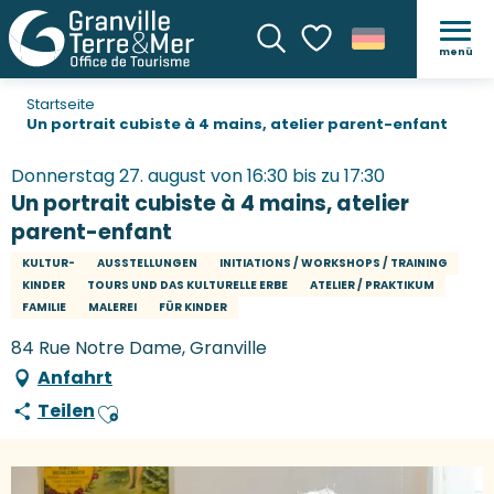
menü
Suche
Voir les favoris
Startseite
Un portrait cubiste à 4 mains, atelier parent-enfant
Donnerstag 27. august von 16:30 bis zu 17:30
Un portrait cubiste à 4 mains, atelier
parent-enfant
KULTUR-
AUSSTELLUNGEN
INITIATIONS / WORKSHOPS / TRAINING
KINDER
TOURS UND DAS KULTURELLE ERBE
ATELIER / PRAKTIKUM
FAMILIE
MALEREI
FÜR KINDER
84 Rue Notre Dame, Granville
Anfahrt
Teilen
Ajouter aux favoris