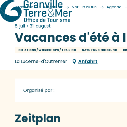
Startseite
Aufenthalt
Vor Ort zu tun
Agenda
8. juli > 31. august
Vacances d'été à l
INITIATIONS / WORKSHOPS / TRAINING
NATUR UND ERHOLUNG
KI
La Lucerne-d'Outremer
Anfahrt
Organisé par :
Zeitplan