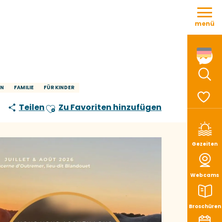
Aller
au
menü
contenu
principal
Such
EN
FAMILIE
FÜR KINDER
Teilen
Zu Favoriten hinzufügen
Ajouter aux favoris
Voir le
Gezeiten
Webcams
Broschüren