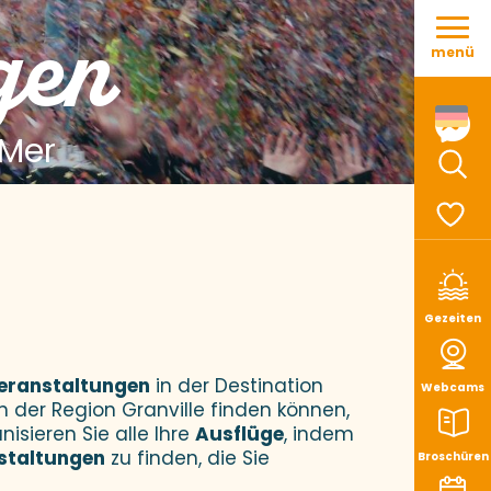
Aller
gen
au
menü
contenu
principal
 Mer
Such
Voir le
Gezeiten
eranstaltungen
in der Destination
Webcams
n der Region Granville finden können,
nisieren Sie alle Ihre
Ausflüge
, indem
staltungen
zu finden, die Sie
Broschüren