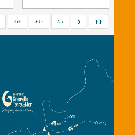
15+
30+
45
❯
❯❯