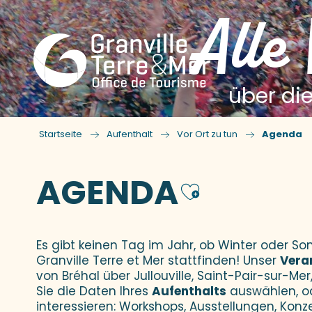
Alle
über die
Startseite
Aufenthalt
Vor Ort zu tun
Agenda
AGENDA
Ajouter
Es gibt keinen Tag im Jahr, ob Winter oder 
Granville Terre et Mer stattfinden! Unser
Vera
von Bréhal über Jullouville, Saint-Pair-sur-Mer,
Sie die Daten Ihres
Aufenthalts
auswählen, o
interessieren: Workshops, Ausstellungen, Konz