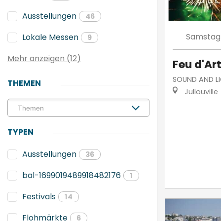
Ausstellungen
46
Samstag
Lokale Messen
9
Mehr anzeigen (12)
Feu d'Art
SOUND AND L
THEMEN
Jullouville
TYPEN
Ausstellungen
36
bal-1699019489918482176
1
Festivals
14
Flohmärkte
6