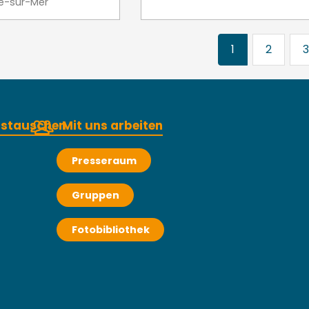
le-sur-Mer
1
2
3
austauschen
Mit uns arbeiten
Presseraum
Gruppen
Fotobibliothek