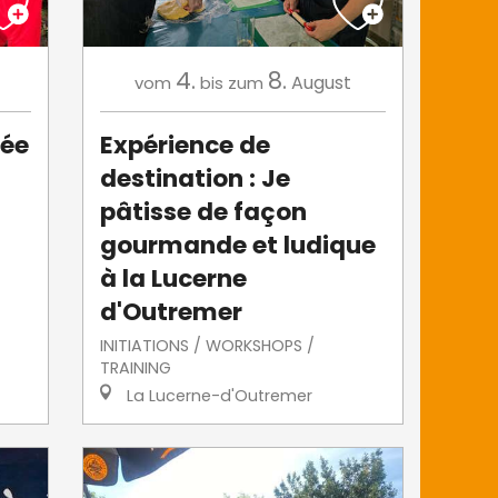
4.
8.
August
vom
bis zum
tée
Expérience de
destination : Je
pâtisse de façon
gourmande et ludique
à la Lucerne
d'Outremer
INITIATIONS / WORKSHOPS /
TRAINING
La Lucerne-d'Outremer