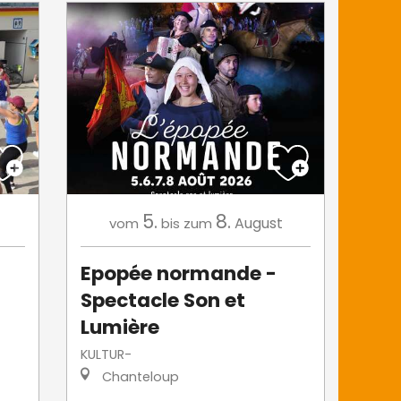
5.
8.
August
vom
bis zum
Epopée normande -
Spectacle Son et
Lumière
KULTUR-
Chanteloup