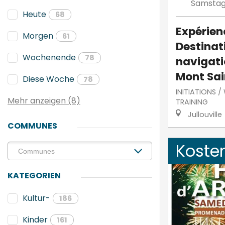
Samsta
Heute
68
Expérien
Morgen
61
Destinati
Wochenende
78
navigati
Mont Sai
Diese Woche
78
INITIATIONS 
Mehr anzeigen (8)
TRAINING
Jullouville
COMMUNES
Koste
KATEGORIEN
Kultur-
186
Kinder
161