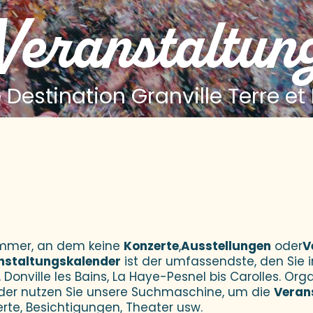
 Veranstaltun
 Destination Granville Terre et
 aux favoris
Sommer, an dem keine
Konzerte
,
Ausstellungen
oder
V
nstaltungskalender
ist der umfassendste, den Sie i
 Donville les Bains, La Haye-Pesnel bis Carolles. Orga
der nutzen Sie unsere Suchmaschine, um die
Veran
erte, Besichtigungen, Theater usw.