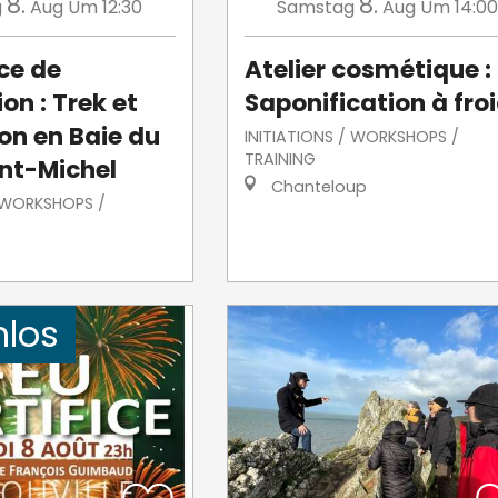
8.
8.
g
Aug
Um 12:30
Samstag
Aug
Um 14:00
ce de
Atelier cosmétique :
on : Trek et
Saponification à fro
on en Baie du
INITIATIONS / WORKSHOPS /
TRAINING
nt-Michel
Chanteloup
/ WORKSHOPS /
nlos