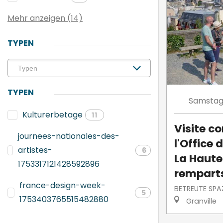
Mehr anzeigen (14)
TYPEN
TYPEN
Samsta
Kulturerbetage
11
Visite 
journees-nationales-des-
l'Office 
artistes-
6
La Haute-
1753317121428592896
rempart
france-design-week-
BETREUTE SPA
5
1753403765515482880
Granville