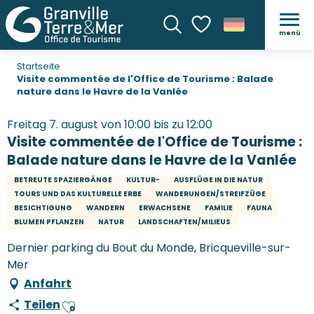
menü
Suche
Voir les favoris
Startseite
Visite commentée de l'Office de Tourisme : Balade
nature dans le Havre de la Vanlée
Freitag 7. august von 10:00 bis zu 12:00
Visite commentée de l'Office de Tourisme :
Balade nature dans le Havre de la Vanlée
BETREUTE SPAZIERGÄNGE
KULTUR-
AUSFLÜGE IN DIE NATUR
TOURS UND DAS KULTURELLE ERBE
WANDERUNGEN/STREIFZÜGE
BESICHTIGUNG
WANDERN
ERWACHSENE
FAMILIE
FAUNA
BLUMEN PFLANZEN
NATUR
LANDSCHAFTEN/MILIEUS
Dernier parking du Bout du Monde, Bricqueville-sur-
Mer
Anfahrt
Teilen
Ajouter aux favoris