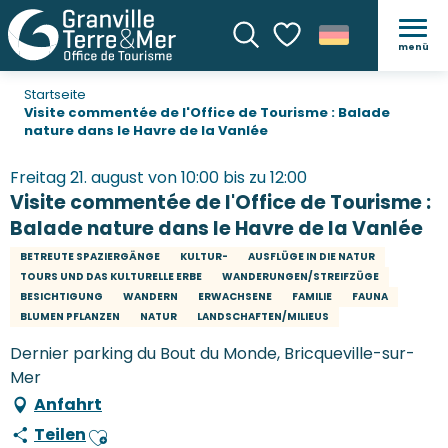
menü
Suche
Voir les favoris
Startseite
Visite commentée de l'Office de Tourisme : Balade
nature dans le Havre de la Vanlée
Freitag 21. august von 10:00 bis zu 12:00
Visite commentée de l'Office de Tourisme :
Balade nature dans le Havre de la Vanlée
BETREUTE SPAZIERGÄNGE
KULTUR-
AUSFLÜGE IN DIE NATUR
TOURS UND DAS KULTURELLE ERBE
WANDERUNGEN/STREIFZÜGE
BESICHTIGUNG
WANDERN
ERWACHSENE
FAMILIE
FAUNA
BLUMEN PFLANZEN
NATUR
LANDSCHAFTEN/MILIEUS
Dernier parking du Bout du Monde, Bricqueville-sur-
Mer
Anfahrt
Teilen
Ajouter aux favoris