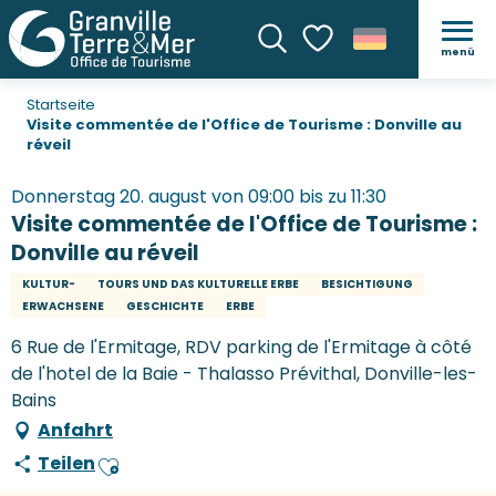
menü
Suche
Voir les favoris
Startseite
Visite commentée de l'Office de Tourisme : Donville au
réveil
Donnerstag 20. august von 09:00 bis zu 11:30
Visite commentée de l'Office de Tourisme :
Donville au réveil
KULTUR-
TOURS UND DAS KULTURELLE ERBE
BESICHTIGUNG
ERWACHSENE
GESCHICHTE
ERBE
6 Rue de l'Ermitage, RDV parking de l'Ermitage à côté
de l'hotel de la Baie - Thalasso Prévithal, Donville-les-
Bains
Anfahrt
Teilen
Ajouter aux favoris