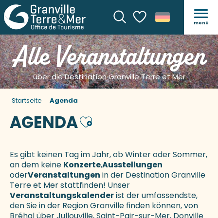
menü
Suche
Voir les favoris
Alle Veranstaltungen
über die Destination Granville Terre et Mer
Startseite
Agenda
AGENDA
Ajouter aux favoris
Es gibt keinen Tag im Jahr, ob Winter oder Sommer,
an dem keine
Konzerte
,
Ausstellungen
oder
Veranstaltungen
in der Destination Granville
Terre et Mer stattfinden! Unser
Veranstaltungskalender
ist der umfassendste,
den Sie in der Region Granville finden können, von
Bréhal über Jullouville, Saint-Pair-sur-Mer, Donville