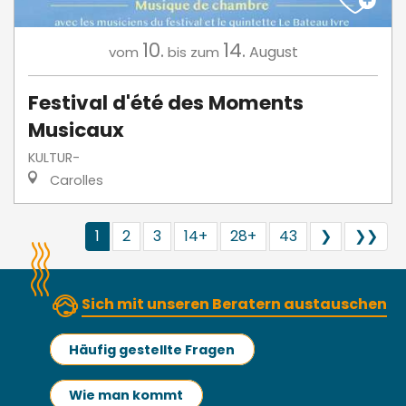
10.
14.
August
vom
bis zum
Festival d'été des Moments
Musicaux
KULTUR-
Carolles
1
2
3
14+
28+
43
❯
❯❯
Sich mit unseren Beratern austauschen
Häufig gestellte Fragen
Wie man kommt