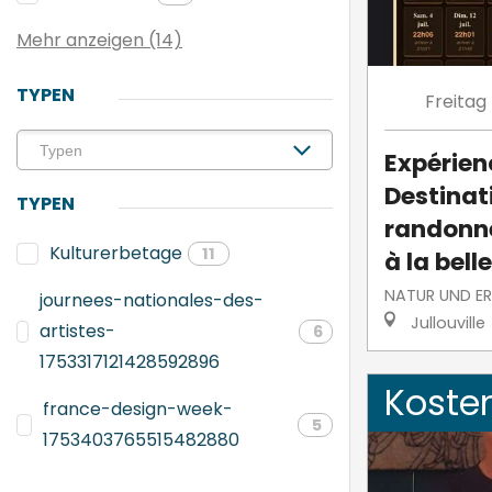
Mehr anzeigen (14)
TYPEN
Freitag
Expérien
Destinati
TYPEN
randonne
Kulturerbetage
11
à la belle
NATUR UND E
journees-nationales-des-
Jullouville
artistes-
6
1753317121428592896
Koste
france-design-week-
5
1753403765515482880