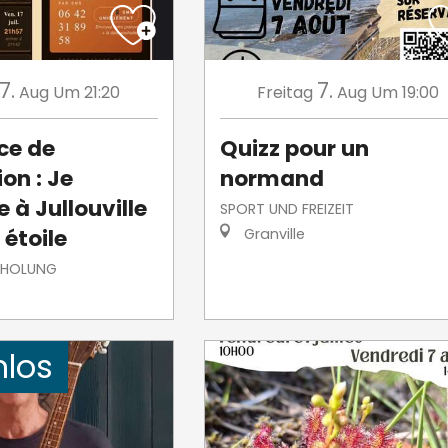
7.
7.
Aug
Um 21:20
Freitag
Aug
Um 19:00
ce de
Quizz pour un
on : Je
normand
 à Jullouville
SPORT UND FREIZEIT
 étoile
Granville
RHOLUNG
nlos