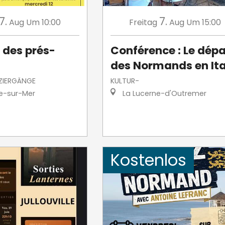
7.
7.
Aug
Um 10:00
Freitag
Aug
Um 15:00
 des prés-
Conférence : Le dépa
des Normands en Ita
ZIERGÄNGE
KULTUR-
le-sur-Mer
La Lucerne-d'Outremer
Kostenlos