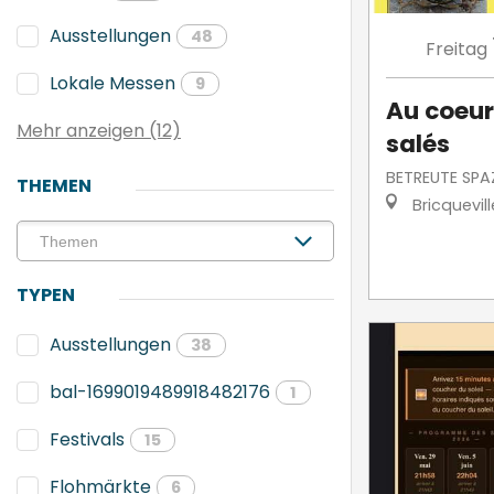
Ausstellungen
48
Freitag
Lokale Messen
9
Au coeur
Mehr anzeigen (12)
salés
BETREUTE SPA
THEMEN
Bricquevil
TYPEN
Ausstellungen
38
bal-1699019489918482176
1
Festivals
15
Flohmärkte
6