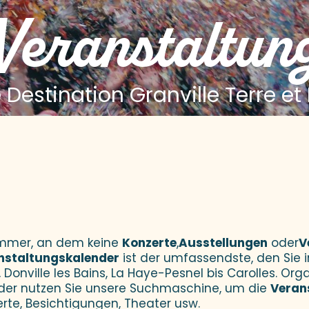
 Veranstaltun
 Destination Granville Terre et
 aux favoris
Sommer, an dem keine
Konzerte
,
Ausstellungen
oder
V
nstaltungskalender
ist der umfassendste, den Sie i
 Donville les Bains, La Haye-Pesnel bis Carolles. Orga
der nutzen Sie unsere Suchmaschine, um die
Veran
erte, Besichtigungen, Theater usw.