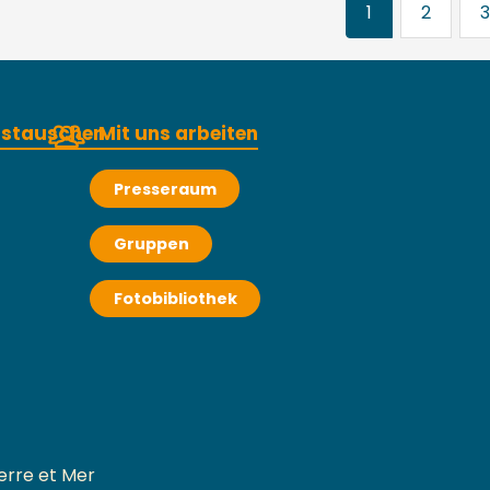
1
2
3
austauschen
Mit uns arbeiten
Presseraum
Gruppen
Fotobibliothek
erre et Mer