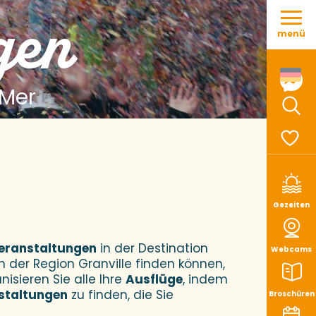
Aller
gen
au
menü
contenu
principal
 Mer
Such
Voir le
Gezeiten
eranstaltungen
in der Destination
Webcams
n der Region Granville finden können,
nisieren Sie alle Ihre
Ausflüge
, indem
staltungen
zu finden, die Sie
Broschüren