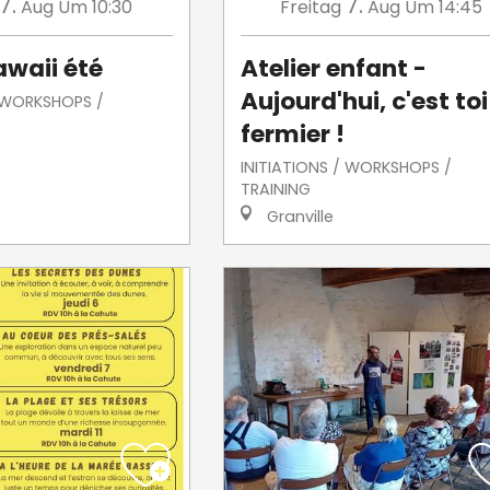
7.
7.
Aug
Um 10:30
Freitag
Aug
Um 14:45
awaii été
Atelier enfant -
Aujourd'hui, c'est toi
/ WORKSHOPS /
fermier !
INITIATIONS / WORKSHOPS /
TRAINING
Granville