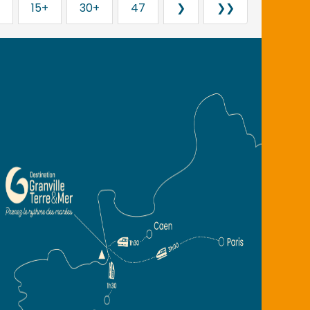
15+
30+
47
❯
❯❯