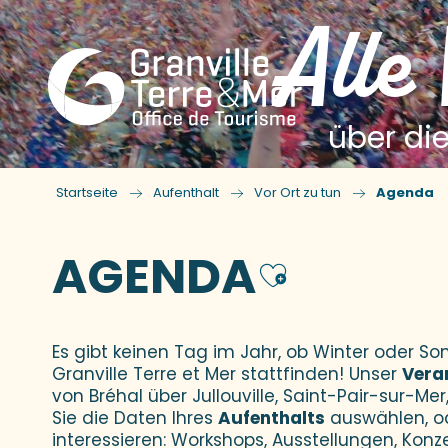
Alle
über die
Startseite
Aufenthalt
Vor Ort zu tun
Agenda
AGENDA
Ajouter
Es gibt keinen Tag im Jahr, ob Winter oder 
Granville Terre et Mer stattfinden! Unser
Vera
von Bréhal über Jullouville, Saint-Pair-sur-Mer,
Sie die Daten Ihres
Aufenthalts
auswählen, o
interessieren: Workshops, Ausstellungen, Konz