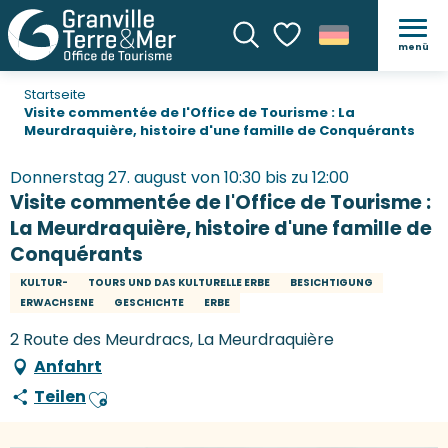
menü
Suche
Voir les favoris
Startseite
Visite commentée de l'Office de Tourisme : La
Meurdraquière, histoire d'une famille de Conquérants
Donnerstag 27. august von 10:30 bis zu 12:00
Visite commentée de l'Office de Tourisme :
La Meurdraquière, histoire d'une famille de
Conquérants
KULTUR-
TOURS UND DAS KULTURELLE ERBE
BESICHTIGUNG
ERWACHSENE
GESCHICHTE
ERBE
2 Route des Meurdracs, La Meurdraquière
Anfahrt
Teilen
Ajouter aux favoris