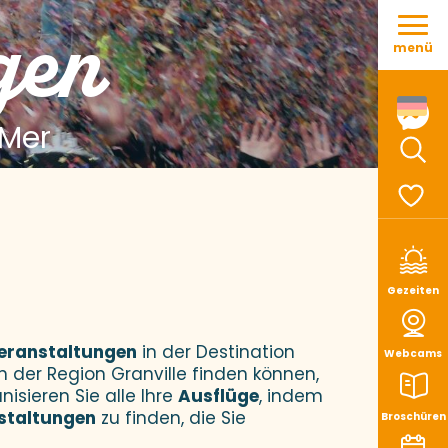
Aller
gen
au
menü
contenu
principal
 Mer
Such
Voir le
Gezeiten
eranstaltungen
in der Destination
Webcams
n der Region Granville finden können,
nisieren Sie alle Ihre
Ausflüge
, indem
staltungen
zu finden, die Sie
Broschüren