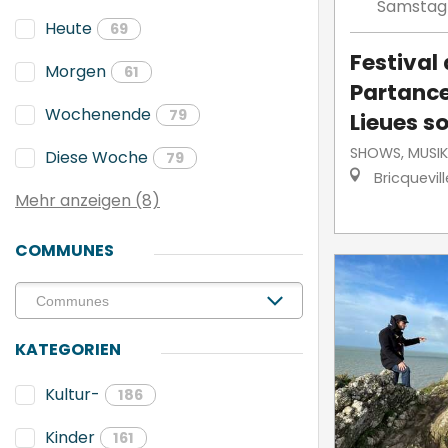
Samstag
Heute
69
Festival
Morgen
61
Partance
Wochenende
79
Lieues s
SHOWS, MUSIK
Diese Woche
79
Bricquevil
Mehr anzeigen (8)
COMMUNES
KATEGORIEN
Kultur-
186
Kinder
161