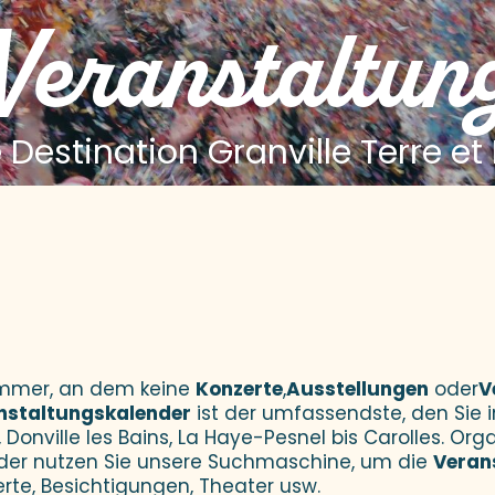
 Veranstaltun
 Destination Granville Terre et
 aux favoris
Sommer, an dem keine
Konzerte
,
Ausstellungen
oder
V
nstaltungskalender
ist der umfassendste, den Sie i
 Donville les Bains, La Haye-Pesnel bis Carolles. Orga
der nutzen Sie unsere Suchmaschine, um die
Veran
erte, Besichtigungen, Theater usw.