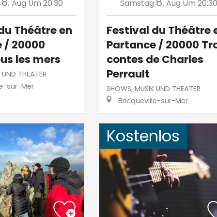
8.
8.
Aug
Um 20:30
Samstag
Aug
Um 20:3
 du Théâtre en
Festival du Théâtre 
 / 20000
Partance / 20000 Tr
ous les mers
contes de Charles
Perrault
 UND THEATER
le-sur-Mer
SHOWS, MUSIK UND THEATER
Bricqueville-sur-Mer
Kostenlos