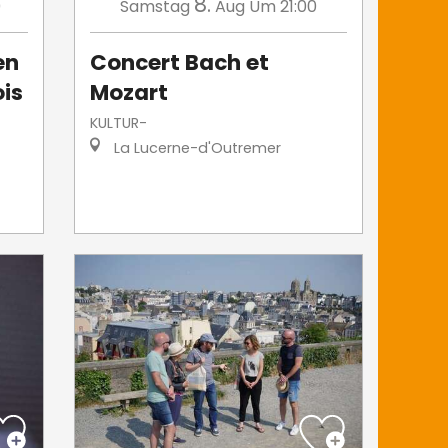
8.
0
Samstag
Aug
Um 21:00
en
Concert Bach et
ois
Mozart
KULTUR-
La Lucerne-d'Outremer