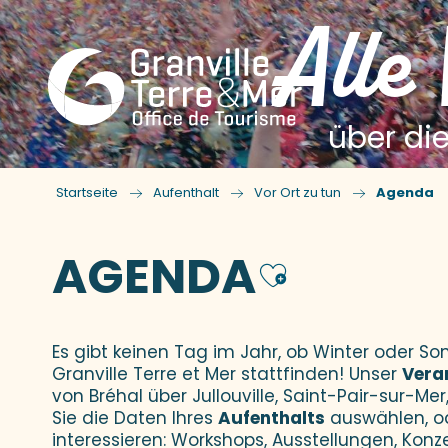
Alle
über die
Startseite
Aufenthalt
Vor Ort zu tun
Agenda
AGENDA
Ajouter
Es gibt keinen Tag im Jahr, ob Winter oder 
Granville Terre et Mer stattfinden! Unser
Vera
von Bréhal über Jullouville, Saint-Pair-sur-Mer,
Sie die Daten Ihres
Aufenthalts
auswählen, o
interessieren: Workshops, Ausstellungen, Konz