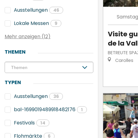
Ausstellungen
46
Samsta
Lokale Messen
9
Visite g
Mehr anzeigen (12)
de la Va
THEMEN
BETREUTE SPA
Carolles
TYPEN
Ausstellungen
36
bal-1699019489918482176
1
Festivals
14
Flohmärkte
6