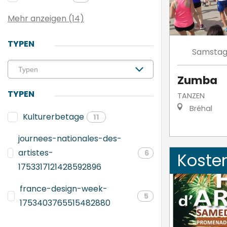
Mehr anzeigen (14)
TYPEN
Samsta
Zumba
TYPEN
TANZEN
Bréhal
Kulturerbetage
11
journees-nationales-des-
artistes-
6
Koste
1753317121428592896
france-design-week-
5
1753403765515482880