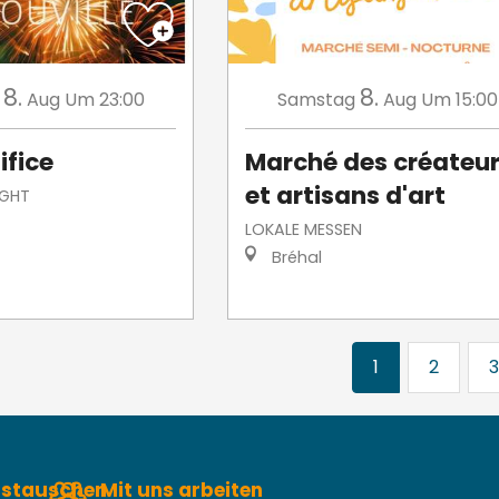
8.
8.
Aug
Um 23:00
Samstag
Aug
Um 15:00
ifice
Marché des créateu
et artisans d'art
IGHT
LOKALE MESSEN
Bréhal
1
2
3
austauschen
Mit uns arbeiten