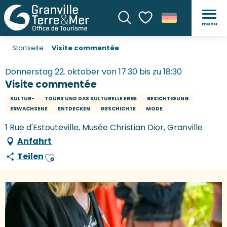
menü
Suche
Voir les favoris
Startseite
Visite commentée
Donnerstag 22. oktober von 17:30 bis zu 18:30
Visite commentée
KULTUR-
TOURS UND DAS KULTURELLE ERBE
BESICHTIGUNG
ERWACHSENE
ENTDECKEN
GESCHICHTE
MODE
1 Rue d'Estouteville, Musée Christian Dior, Granville
Anfahrt
Teilen
Ajouter aux favoris