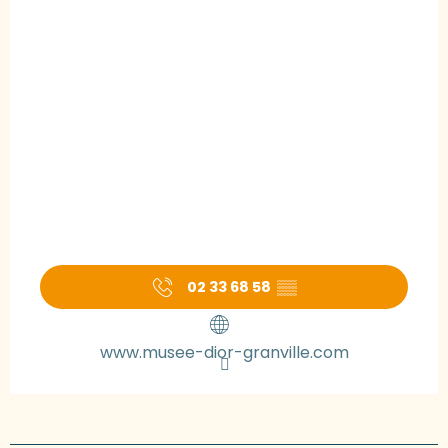
02 33 68 58
▒▒
www.musee-dior-granville.com