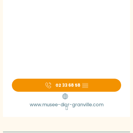
02 33 68 58
▒▒
www.musee-dior-granville.com