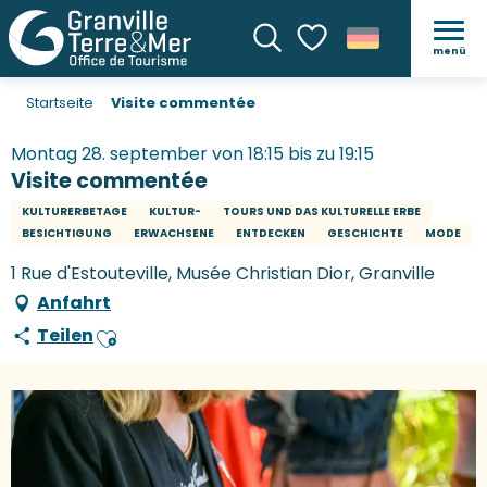
menü
Suche
Voir les favoris
Startseite
Visite commentée
Montag 28. september von 18:15 bis zu 19:15
Visite commentée
KULTURERBETAGE
KULTUR-
TOURS UND DAS KULTURELLE ERBE
BESICHTIGUNG
ERWACHSENE
ENTDECKEN
GESCHICHTE
MODE
1 Rue d'Estouteville, Musée Christian Dior, Granville
Anfahrt
Teilen
Ajouter aux favoris