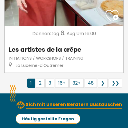
6.
Donnerstag
Aug
Um 16:00
Les artistes de la crêpe
INITIATIONS / WORKSHOPS / TRAINING
La Lucerne-d'Outremer
1
2
3
16+
32+
48
❯
❯❯
Sich mit unseren Beratern austauschen
Häufig gestellte Fragen