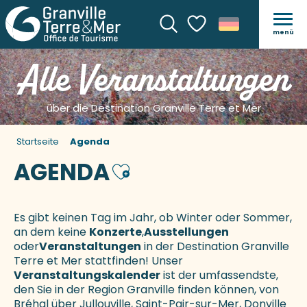
menü
Suche
Voir les favoris
Alle Veranstaltungen
über die Destination Granville Terre et Mer
Startseite
Agenda
AGENDA
Ajouter aux favoris
Es gibt keinen Tag im Jahr, ob Winter oder Sommer,
an dem keine
Konzerte
,
Ausstellungen
oder
Veranstaltungen
in der Destination Granville
Terre et Mer stattfinden! Unser
Veranstaltungskalender
ist der umfassendste,
den Sie in der Region Granville finden können, von
Bréhal über Jullouville, Saint-Pair-sur-Mer, Donville