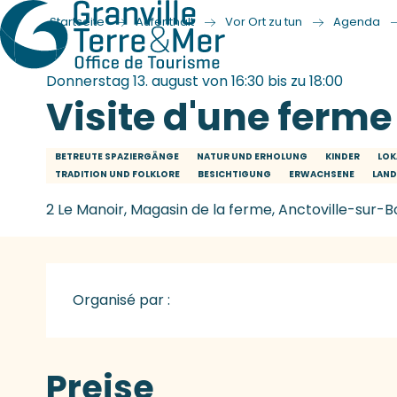
Startseite
Aufenthalt
Vor Ort zu tun
Agenda
Donnerstag 13. august von 16:30 bis zu 18:00
Visite d'une ferme 
BETREUTE SPAZIERGÄNGE
NATUR UND ERHOLUNG
KINDER
LOK
TRADITION UND FOLKLORE
BESICHTIGUNG
ERWACHSENE
LAN
2 Le Manoir, Magasin de la ferme, Anctoville-sur-
Organisé par :
Preise