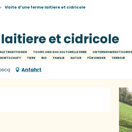
Visite d'une ferme laitiere et cidricole
laitiere et cidricole
ALE TRADITIONEN
TOURS UND DAS KULTURELLE ERBE
UNTERNEHMENSTOURISM
DWIRTSCHAFT
TIERE
BIO
FAMILIE
NATUR
FÜR KINDER
TERROIR
Boscq
Anfahrt