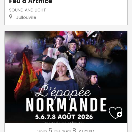
Feu d'Artifice
SOUND AND LIGHT
Jullouville
5.
8.
August
vom
bis zum