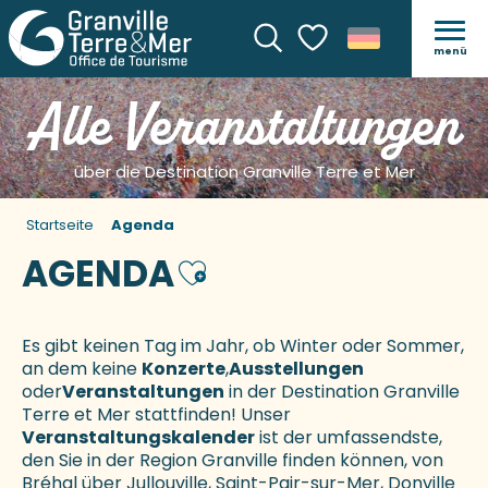
menü
Suche
Voir les favoris
Alle Veranstaltungen
über die Destination Granville Terre et Mer
Startseite
Agenda
AGENDA
Ajouter aux favoris
Es gibt keinen Tag im Jahr, ob Winter oder Sommer,
an dem keine
Konzerte
,
Ausstellungen
oder
Veranstaltungen
in der Destination Granville
Terre et Mer stattfinden! Unser
Veranstaltungskalender
ist der umfassendste,
den Sie in der Region Granville finden können, von
Bréhal über Jullouville, Saint-Pair-sur-Mer, Donville