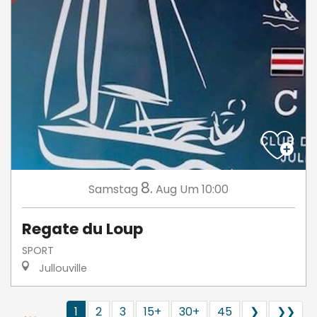
8.
Samstag
Aug
Um 10:00
Regate du Loup
SPORT
Jullouville
1
2
3
15+
30+
45
❯
❯❯