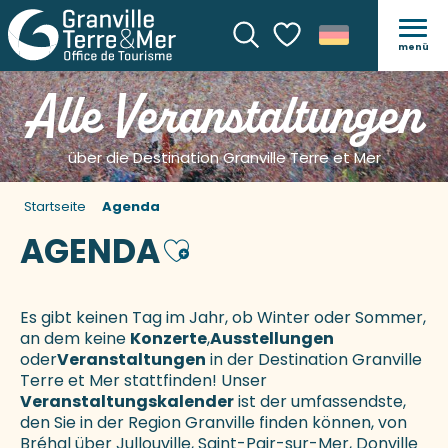
menü
Suche
Voir les favoris
Alle Veranstaltungen
über die Destination Granville Terre et Mer
Startseite
Agenda
AGENDA
Ajouter aux favoris
Es gibt keinen Tag im Jahr, ob Winter oder Sommer,
an dem keine
Konzerte
,
Ausstellungen
oder
Veranstaltungen
in der Destination Granville
Terre et Mer stattfinden! Unser
Veranstaltungskalender
ist der umfassendste,
den Sie in der Region Granville finden können, von
Bréhal über Jullouville, Saint-Pair-sur-Mer, Donville