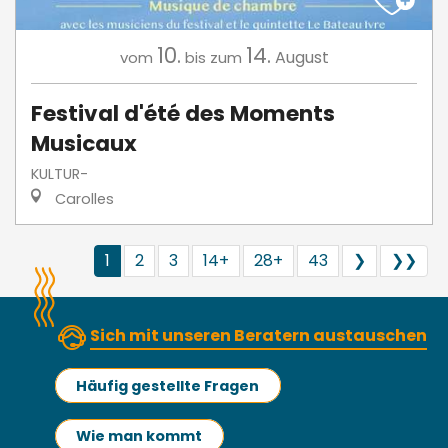
10.
14.
August
vom
bis zum
Festival d'été des Moments
Musicaux
KULTUR-
Carolles
1
2
3
14+
28+
43
❯
❯❯
Sich mit unseren Beratern austauschen
Häufig gestellte Fragen
Wie man kommt