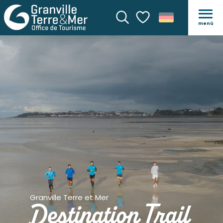
menü
Suche
Voir les favoris
Granville Terre et Mer
Destination Trail