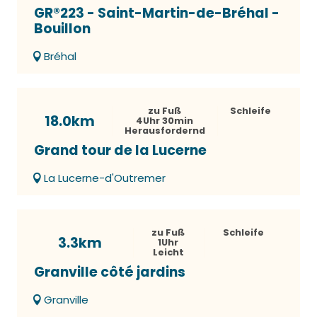
GR®223 - Saint-Martin-de-Bréhal -
Bouillon
Bréhal
zu Fuß
Schleife
18.0km
4Uhr 30min
Herausfordernd
Grand tour de la Lucerne
La Lucerne-d'Outremer
zu Fuß
Schleife
3.3km
1Uhr
Leicht
Granville côté jardins
Granville