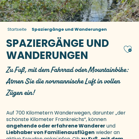
Startseite
Spaziergänge und Wanderungen
SPAZIERGÄNGE UND
Ajou
WANDERUNGEN
Zu Fuß, mit dem Fahrrad oder Mountainbike:
Atmen Sie die normannische Luft in vollen
Zügen ein!
Auf 700 Kilometern Wanderwegen, darunter „der
schönste Kilometer Frankreichs“, können
angehende oder erfahrene Wanderer
und
Liebhaber von Familienausflügen
wieder an
aktive Freuden anknüpfen. Ob
zu Fuß, mit dem