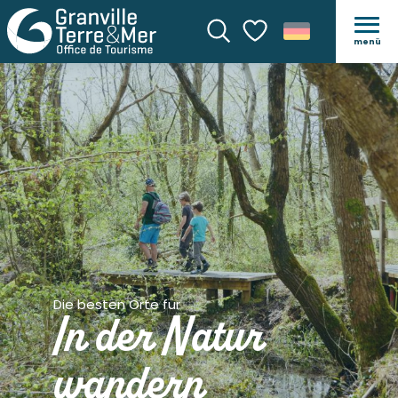
menü
Suche
Voir les favoris
Die besten Orte für
In der Natur
wandern