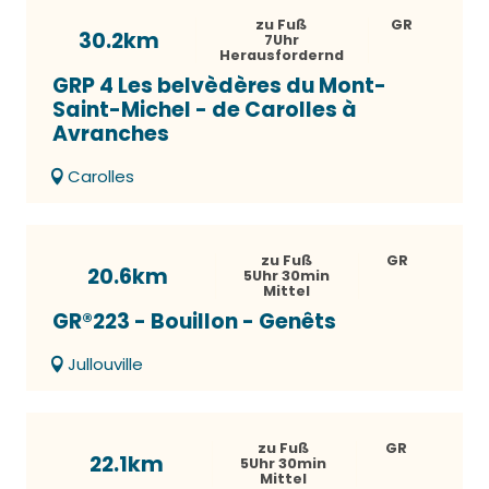
zu Fuß
GR
30.2km
7Uhr
Herausfordernd
GRP 4 Les belvèdères du Mont-
Saint-Michel - de Carolles à
Avranches
Carolles
zu Fuß
GR
20.6km
5Uhr 30min
Mittel
GR®223 - Bouillon - Genêts
Jullouville
zu Fuß
GR
22.1km
5Uhr 30min
Mittel