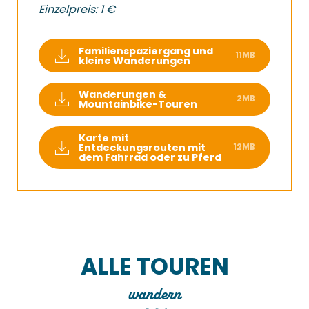
Einzelpreis: 1 €
Familienspaziergang und
11MB
kleine Wanderungen
Wanderungen &
2MB
Mountainbike-Touren
Karte mit
Entdeckungsrouten mit
12MB
dem Fahrrad oder zu Pferd
ALLE TOUREN
wandern