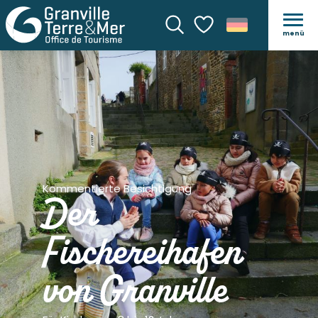
menü
Suche
Voir les favoris
Kommentierte Besichtigung
Der
Fischereihafen
von Granville