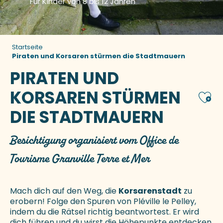
Für Kinder von 8 bis 12 Jahren
Startseite
Piraten und Korsaren stürmen die Stadtmauern
PIRATEN UND
KORSAREN STÜRMEN
Ajou
DIE STADTMAUERN
Besichtigung organisiert vom Office de
Tourisme Granville Terre et Mer
Mach dich auf den Weg, die
Korsarenstadt
zu
erobern! Folge den Spuren von Pléville le Pelley,
indem du die Rätsel richtig beantwortest. Er wird
dich führen und du wirst die Höhepunkte entdecken,