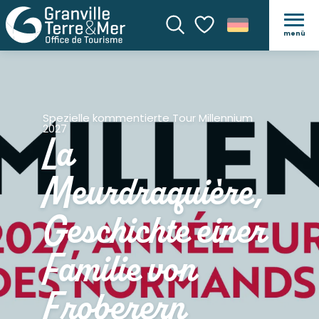
menü
Suche
Voir les favoris
Spezielle kommentierte Tour Millennium
2027
La
Meurdraquière,
Geschichte einer
Familie von
Eroberern