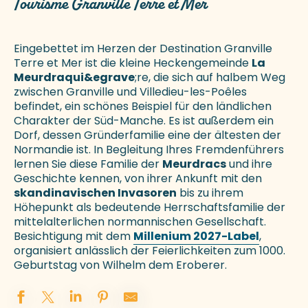
Tourisme Granville Terre et Mer
Eingebettet im Herzen der Destination Granville
Terre et Mer ist die kleine Heckengemeinde
La
Meurdraqui&egrave
;re, die sich auf halbem Weg
zwischen Granville und Villedieu-les-Poêles
befindet, ein schönes Beispiel für den ländlichen
Charakter der Süd-Manche. Es ist außerdem ein
Dorf, dessen Gründerfamilie eine der ältesten der
Normandie ist. In Begleitung Ihres Fremdenführers
lernen Sie diese Familie der
Meurdracs
und ihre
Geschichte kennen, von ihrer Ankunft mit den
skandinavischen Invasoren
bis zu ihrem
Höhepunkt als bedeutende Herrschaftsfamilie der
mittelalterlichen normannischen Gesellschaft.
Besichtigung mit dem
Millenium 2027-Label
,
organisiert anlässlich der Feierlichkeiten zum 1000.
Geburtstag von Wilhelm dem Eroberer.