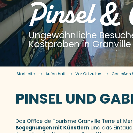
Pinsel & 
Ungewöhnliche Besuche 
Kostproben in Granville
Startseite
Aufenthalt
Vor Ort zu tun
Genießen 
PINSEL UND GAB
Das Office de Tourisme Granville Terre et Mer 
Begegnungen mit Künstlern
und das Eintauch