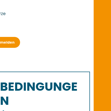
rze
nmelden
BEDINGUNGE
N