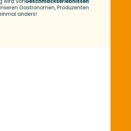
g wird von
Geschmackserlebnissen
 unseren Gastronomen, Produzenten
 einmal anders!