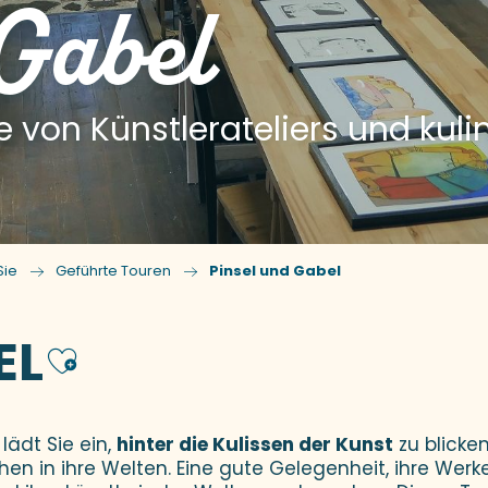
Gabel
von Künstlerateliers und kuli
Sie
Geführte Touren
Pinsel und Gabel
EL
Ajouter aux favo
lädt Sie ein,
hinter die Kulissen der Kunst
zu blicke
en in ihre Welten. Eine gute Gelegenheit, ihre Werk