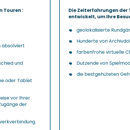
n Touren :
Die Zeiterfahrungen der
entwickelt, um Ihre Besu
geolokalisierte Rundgä
Hunderte von Archivd
n absolviert
farbenfrohe virtuelle 
schied und
Dutzende von Spielmodu
die bestgehüteten Geh
ne oder Tablet
ise vor Ihrer
-Zugänge der
werkverbindung.