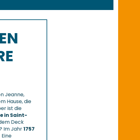
REN
RE
von Jeanne,
em Hause, die
r ist die
e in Saint-
f dem Deck
n? Im Jahr
1757
! Eine