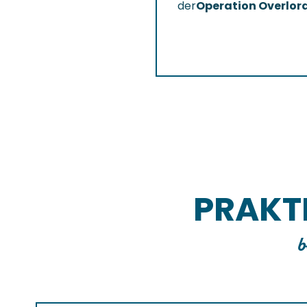
der
Operation Overlor
PRAKT
b