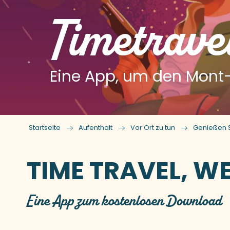
Timetrave
Eine App, um den Mont-
Startseite
Aufenthalt
Vor Ort zu tun
Genießen 
TIME TRAVEL, WE
Eine App zum kostenlosen Download