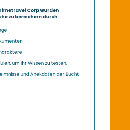
 Timetravel Corp wurden
che zu bereichern durch :
nge
okumenten
Charaktere
len, um Ihr Wissen zu testen.
eimnisse und Anekdoten der Bucht