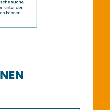
rische Suche
,
en unter den
n können!
ONEN