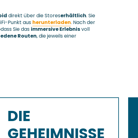
oid
direkt über die Stores
erhältlich
. Sie
iFi-Punkt aus
herunterladen
. Nach der
sodass Sie das
immersive Erlebnis
voll
iedene Routen
, die jeweils einer
DIE
GEHEIMNISSE