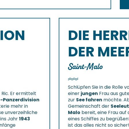
ION
DIE HER
DER MEE
Saint-Malo
Schlüpfen Sie in die Rolle 
Ric. Er ermittelt
einer
jungen
Frau aus gut
S-Panzerdivision
zur
See fahren
möchte. Abe
terie mehr in
Gemeinschaft der
Seeleut
e unverzeihliche
Malo
bereit, eine Frau au
 ins Jahr
1943
eines Schiffes zu begrüße
Anfänge
ist das alles nicht so sicher