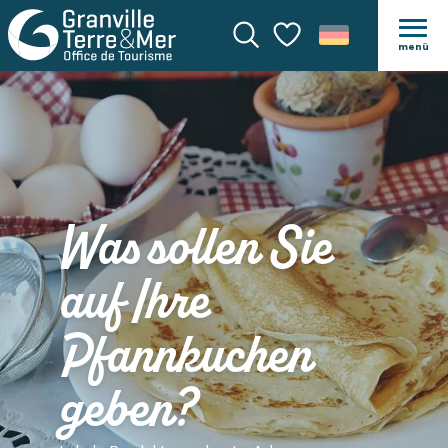
menü
Suche
Voir les favoris
Was sollen Sie
auf Ihre
Pfannkuchen
geben?