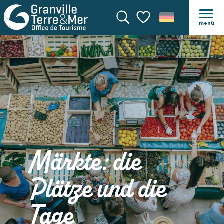
menü
Suche
Voir les favoris
Märkte: die
Plätze und die
Tage