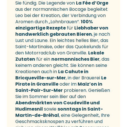
Sie fündig. Die Legende von
La Fée d’Orge
aus der normannischen Bocage begleitet
Leo bei der Kreation, der Verbindung von
Aromen durch „Lohnbrauen“.
100%
einzigartige Rezepte
für
Liebhaber von
handwerklich gebrauten Bieren
, je nach
Lust und Laune. Ein leichtes helles Bier, das
Saint-Martinaise, oder das Quokelunds für
den Motorradclub von Granville.
Lokale
Zutaten
für ein
normannisches Bier
, das
keinem anderen gleicht. Sie können seine
Kreationen auch in
La Cahute in
Bricqueville-sur-Mer
, in der Brauerei
Le
Pirate in Granville
oder im
Maiz’on in
Saint-Pair-Sur-Mer
probieren. Genießen
Sie im Sommer sein Bier auf den
Abendmärkten von Coudeville und
Hudimesnil
sowie
sonntags in Saint-
Martin-de-Bréhal
, eine Gelegenheit, Ihre
Geschmacksknospen zu verführen und