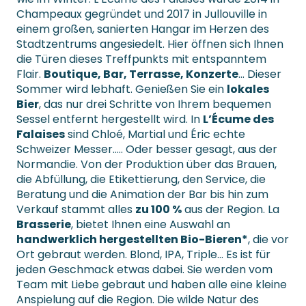
Champeaux gegründet und 2017 in Jullouville in
einem großen, sanierten Hangar im Herzen des
Stadtzentrums angesiedelt. Hier öffnen sich Ihnen
die Türen dieses Treffpunkts mit entspanntem
Flair.
Boutique, Bar, Terrasse, Konzerte
… Dieser
Sommer wird lebhaft. Genießen Sie ein
lokales
Bier
, das nur drei Schritte von Ihrem bequemen
Sessel entfernt hergestellt wird. In
L’Écume des
Falaises
sind Chloé, Martial und Éric echte
Schweizer Messer….. Oder besser gesagt, aus der
Normandie. Von der Produktion über das Brauen,
die Abfüllung, die Etikettierung, den Service, die
Beratung und die Animation der Bar bis hin zum
Verkauf stammt alles
zu 100 %
aus der Region. La
Brasserie
, bietet Ihnen eine Auswahl an
handwerklich hergestellten Bio-Bieren*
, die vor
Ort gebraut werden. Blond, IPA, Triple… Es ist für
jeden Geschmack etwas dabei. Sie werden vom
Team mit Liebe gebraut und haben alle eine kleine
Anspielung auf die Region. Die wilde Natur des