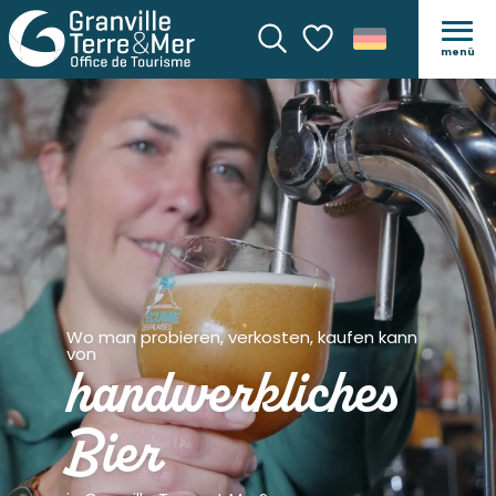
menü
Suche
Voir les favoris
Wo man probieren, verkosten, kaufen kann
von
handwerkliches
Bier