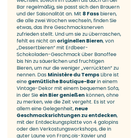
wechselt sowohl im Laden als auch an der
Bar regelmäßig, sie passt sich den Brauern
und der Saisonalität an. Mit
8 Fass
bieren,
die alle zwei Wochen wechseln, finden Sie
etwas, das Ihre Geschmacksnerven
zufrieden stellt. Und um sie zu überraschen,
fehlt es nicht an
originellen Bieren
, von
„Dessertbieren“ mit Erdbeer-
Schokoladen-Geschmack über Banoffee
bis hin zu säuerlichen und fruchtigen
Bieren, um nur die weniger „verrückten“ zu
nennen. Das
Ministère du Temps
Libre ist
eine
gemütliche Boutique-Bar
in einem
Vintage-Dekor mit einem bequemen Sofa,
in der Sie
ein Bier genießen
können, ohne
zu merken, wie die Zeit vergeht. Es ist vor
allem eine Gelegenheit,
neue
Geschmacksrichtungen zu entdecken
,
mit der Entdeckungsplatte von 4 galopins
oder den Verkostungsworkshops, die in
guter Laune von Franç.ois-Xavier und