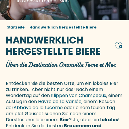
in Granville Terre et Mer?
Startseite
Handwerklich hergestellte Biere
HANDWERKLICH
Ajou
HERGESTELLTE BIERE
Über die Destination Granville Terre et Mer
Entdecken Sie die besten Orte, um ein lokales Bier
zu trinken… Aber nicht nur das! Nach einem
Wandertag auf den
Klippen von Champeaux
, einem
Ausflug in den
Havre de La Vanlée,
einem Besuch
der
Abbaye de la Lucerne
oder einem faulen Tag
am plat Gousset suchen Sie nach einem
Durstlöscher bei einem
Bier
? Ja, aber ein
lokales
!
Entdecken Sie die besten
Brauereien und