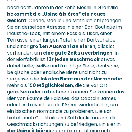
Nach acht Jahren in der Zone Mesnil in Granville
bekommt die „Usine à bières“ ein neues
Gesicht
. Oriane, Maëlle und Mathilde empfangen
Sie an derselben Adresse in einer Bar-Boutique im
Industrie-Look, mit einem Fass als Tisch, einer
Terrasse, einer langen Tafel, einer Dartscheibe
und einer
großen Auswahl an Bieren
, alles ist
vorhanden, um
eine gute Zeit zu verbringen
. In
der Bierfabrik ist
für jeden Geschmack
etwas
dabei: helle, weiße und fruchtige Biere, deutsche,
belgische oder englische Biere und nicht zu
vergessen die
lokalen Biere aus der Normandie
.
Mehr als
150 Möglichkeiten
, die Sie vor Ort
genießen oder mitnehmen können. Sie können das
Bier von Écume de Falaises, das Captain James
oder Les travailleurs de l’Amer wiederfinden, um
ein bisschen Normandie zu probieren. Die Bar
bietet auch Cocktails und Softdrinks an, um alle
Geschmacksrichtungen zu befriedigen. Ein Bier in
der Usine à bières
zu probieren, ist eine gute