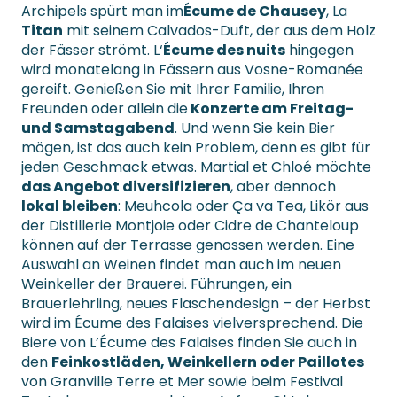
Archipels spürt man im
Écume de Chausey
, La
Titan
mit seinem Calvados-Duft, der aus dem Holz
der Fässer strömt. L‘
Écume des nuits
hingegen
wird monatelang in Fässern aus Vosne-Romanée
gereift. Genießen Sie mit Ihrer Familie, Ihren
Freunden oder allein die
Konzerte am Freitag-
und Samstagabend
. Und wenn Sie kein Bier
mögen, ist das auch kein Problem, denn es gibt für
jeden Geschmack etwas. Martial et Chloé möchte
das Angebot diversifizieren
, aber dennoch
lokal bleiben
: Meuhcola oder Ça va Tea, Likör aus
der Distillerie Montjoie oder Cidre de Chanteloup
können auf der Terrasse genossen werden. Eine
Auswahl an Weinen findet man auch im neuen
Weinkeller der Brauerei. Führungen, ein
Brauerlehrling, neues Flaschendesign – der Herbst
wird im Écume des Falaises vielversprechend. Die
Biere von L’Écume des Falaises finden Sie auch in
den
Feinkostläden, Weinkellern oder Paillotes
von Granville Terre et Mer sowie beim Festival