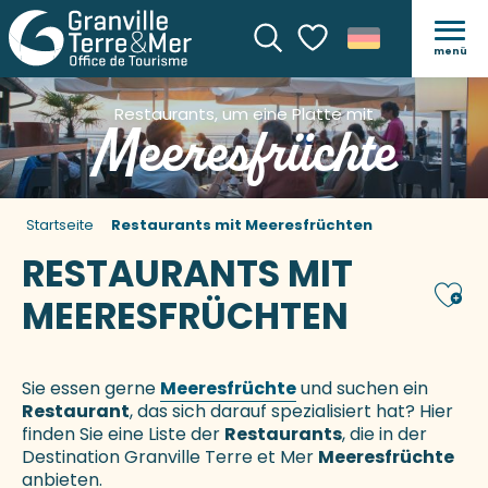
menü
Suche
Voir les favoris
Restaurants, um eine Platte mit
Meeresfrüchte
Startseite
Restaurants mit Meeresfrüchten
RESTAURANTS MIT
Ajou
MEERESFRÜCHTEN
Sie essen gerne
Meeresfrüchte
und suchen ein
Restaurant
, das sich darauf spezialisiert hat? Hier
finden Sie eine Liste der
Restaurants
, die in der
Destination Granville Terre et Mer
Meeresfrüchte
anbieten.