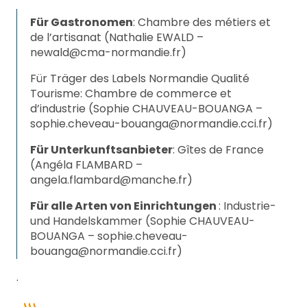
Für Gastronomen
: Chambre des métiers et
de l’artisanat (Nathalie EWALD –
newald@cma-normandie.fr
)
Für Träger des Labels Normandie Qualité
Tourisme: Chambre de commerce et
d’industrie (Sophie CHAUVEAU-BOUANGA –
sophie.cheveau-bouanga@normandie.cci.fr
)
Für Unterkunftsanbieter
: Gîtes de France
(Angéla FLAMBARD –
angela.flambard@manche.fr
)
Für alle Arten von Einrichtungen
: Industrie-
und Handelskammer (Sophie CHAUVEAU-
BOUANGA –
sophie.cheveau-
bouanga@normandie.cci.fr
)
.