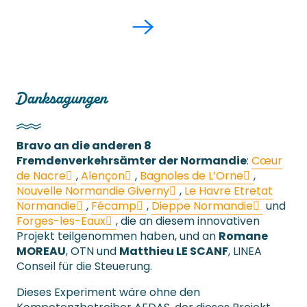
Danksagungen
Bravo an die anderen 8
Fremdenverkehrsämter der Normandie
:
Cœur
de Nacre
,
Alençon
,
Bagnoles de L’Orne
,
Nouvelle Normandie Giverny
,
Le Havre Etretat
Normandie
,
Fécamp
,
Dieppe Normandie
und
Forges-les-Eaux
, die an diesem innovativen
Projekt teilgenommen haben, und an
Romane
MOREAU
, OTN und
Matthieu LE SCANF
, LINEA
Conseil für die Steuerung.
Dieses Experiment wäre ohne den