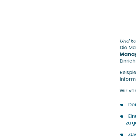
Und ko
Die Ma
Manag
Einrich
Beispi
Informa
Wir ver
Den
Ein
zu g
Zuv