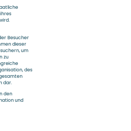
taatliche
 ihres
wird.
 der Besucher
hmen dieser
esuchern, um
n zu
ngreiche
anisation, des
r gesamten
n dar.
n den
mation und