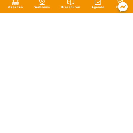
Gezeiten
Webcams
Broschüren
Agenda
Karte
Rechtliche Hinweise
|
Schutz von persönlichen Daten
|
Cookie-Verwaltung
|
Seitenverzeichnis
|
Zugänglichkeit