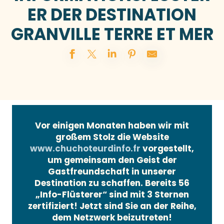
ER DER DESTINATION
GRANVILLE TERRE ET MER
Vor einigen Monaten haben wir mit
großem Stolz die Website
www.chuchoteurdinfo.fr
vorgestellt,
um gemeinsam den Geist der
Gastfreundschaft in unserer
Destination zu schaffen. Bereits 56
„Info-Flüsterer“ sind mit 3 Sternen
zertifiziert! Jetzt sind Sie an der Reihe,
dem Netzwerk beizutreten!