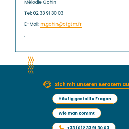
Mélodie Gohin
Tel: 02 33 91 30 03
E-Mail:
m.gohin@otgtm.fr
.
Sich mit unseren Beratern 
Häufig gestellte Fragen
Wie man kommt
+33 (0)2 33 91 30 03