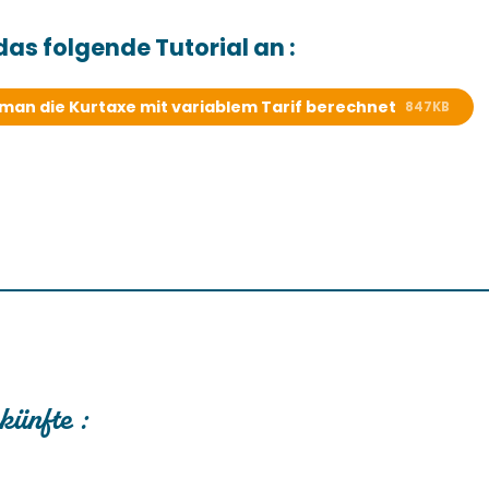
das folgende Tutorial an :
man die Kurtaxe mit variablem Tarif berechnet
847KB
künfte :