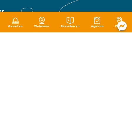
Gezeiten
Webcams
Broschüren
Agenda
Karte
Rechtliche Hinweise
|
Schutz von persönlichen Daten
|
Cookie-Verwaltung
|
Seitenverzeichnis
|
Zugänglichkeit