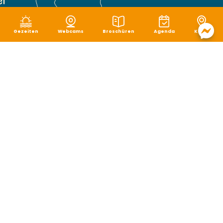
Gezeiten
Webcams
Broschüren
Agenda
Karte
Rechtliche Hinweise
|
Schutz von persönlichen Daten
|
Cookie-Verwaltung
|
Seitenverzeichnis
|
Zugänglichkeit