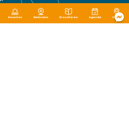
Gezeiten
Webcams
Broschüren
Agenda
Karte
Rechtliche Hinweise
|
Schutz von persönlichen Daten
|
Cookie-Verwaltung
|
Seitenverzeichnis
|
Zugänglichkeit