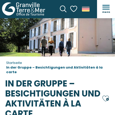
menü
Suche
Voir les favoris
Startseite
In der Gruppe – Besichtigungen und Aktivitäten à la
carte
IN DER GRUPPE –
BESICHTIGUNGEN UND
Ajou
AKTIVITÄTEN À LA
CARTE