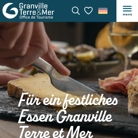
menü
Suche
Voir les favoris
Für ein festliches
Essen Granville
Terre et Mer