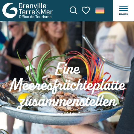
menü
Suche
Voir les favoris
Eine
Meeresfrüchteplatte
zusammenstellen
... von A bis Z!