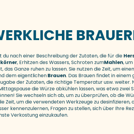
ERKLICHE BRAUER
 du nach einer Beschreibung der Zutaten, die für die
Her
körner
, Erhitzen des Wassers, Schroten zum
Mahlen
, um
Zeit, das Ganze ruhen zu lassen. Sie nutzen die Zeit, um ein
d dem eigentlichen
Brauen
. Das Brauen findet in einem 
Zugabe der Zutaten, die richtige Temperatur usw. weiter.
r Mittagspause die Würze abkühlen lassen, was etwa zwei 
können! Sie wechseln sich ab, um zu überprüfen, ob die Wü
e Zeit, um die verwendeten Werkzeuge zu desinfizieren, a
sser kennenzulernen, Fragen zu stellen, sich über Ihre R
chste Verkostung einzukaufen.