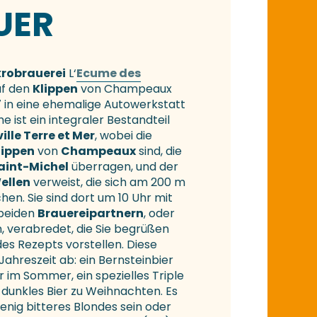
UER
robrauerei
L‘
Ecume des
uf den
Klippen
von Champeaux
 in eine ehemalige Autowerkstatt
me ist ein integraler Bestandteil
lle Terre et Mer
, wobei die
lippen
von
Champeaux
sind, die
aint-Michel
überragen, und der
ellen
verweist, die sich am 200 m
en. Sie sind dort um 10 Uhr mit
 beiden
Brauereipartnern
, oder
n, verabredet, die Sie begrüßen
es Rezepts vorstellen. Diese
ahreszeit ab: ein Bernsteinbier
r im Sommer, ein spezielles Triple
 dunkles Bier zu Weihnachten. Es
enig bitteres Blondes sein oder