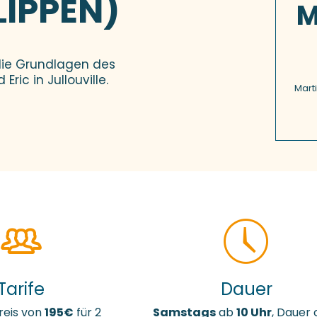
LIPPEN)
M
 die Grundlagen des
ric in Jullouville.
Mart
Tarife
Dauer
reis von
195€
für 2
Samstags
ab
10 Uhr
, Dauer 