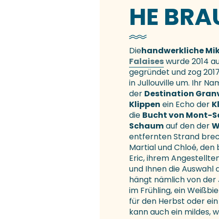
HE BRA
Die
handwerkliche Mik
Falaises
wurde 2014 a
gegründet und zog 2017
in Jullouville um. Ihr Na
der
Destination Granvi
Klippen
ein Echo der
K
die
Bucht von Mont-S
Schaum
auf den der
W
entfernten Strand brech
Martial und Chloé, den
Eric, ihrem Angestellte
und Ihnen die Auswahl d
hängt nämlich von der J
im Frühling, ein Weißbie
für den Herbst oder ein
kann auch ein mildes, w