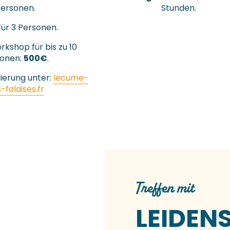
ersonen.
Stunden.
ür 3 Personen.
kshop für bis zu 10
sonen:
500€
.
ierung unter:
lecume-
-falaises.fr
Treffen mit
LEIDEN