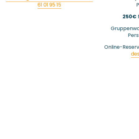
61 01 95 15
P
250€
f
Gruppenwor
Per
Online-Reserv
des