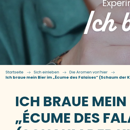
Exper
Ich 
Startseite
Sich einleben
Die Aromen von’hier
Ich braue mein Bier im „Écume des Falaises“ (Schaum der K
ICH BRAUE MEIN 
„ÉCUME DES FAL