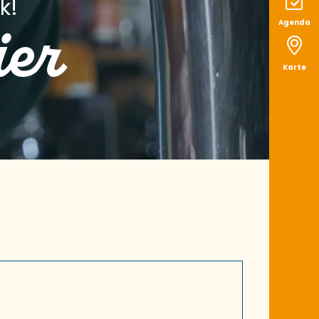
k!
ier
Agenda
Karte
aux favoris