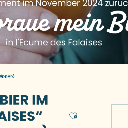
iment im November 2024 zurüc
braue mein B
in l'Ecume des Falaises
lippen)
BIER IM
AISES“
Ajouter 