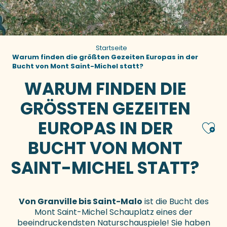
Startseite
Warum finden die größten Gezeiten Europas in der
Bucht von Mont Saint-Michel statt?
WARUM FINDEN DIE
GRÖSSTEN GEZEITEN E
UROPAS IN DER B
Ajou
UCHT VON MONT S
AINT-MICHEL STATT?
Von Granville bis Saint-Malo
ist die Bucht des
Mont Saint-Michel Schauplatz eines der
beeindruckendsten Naturschauspiele! Sie haben