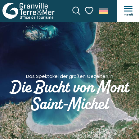
menü
Suche
Voir les favoris
Das Spektakel der großen Gezeiten in
Die Bucht von Mont
Saint-Michel