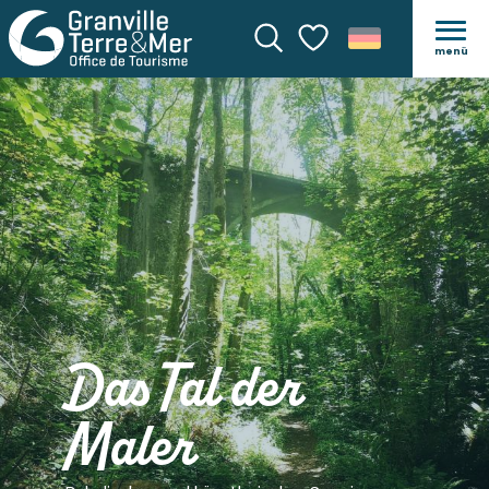
menü
Suche
Voir les favoris
Das Tal der
Maler