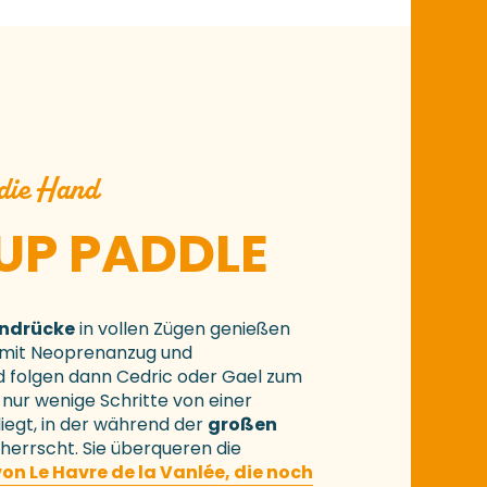
 die Hand
UP PADDLE
indrücke
in vollen Zügen genießen
h mit Neoprenanzug und
folgen dann Cedric oder Gael zum
 nur wenige Schritte von einer
iegt, in der während der
großen
errscht. Sie überqueren die
on Le Havre de la Vanlée, die noch