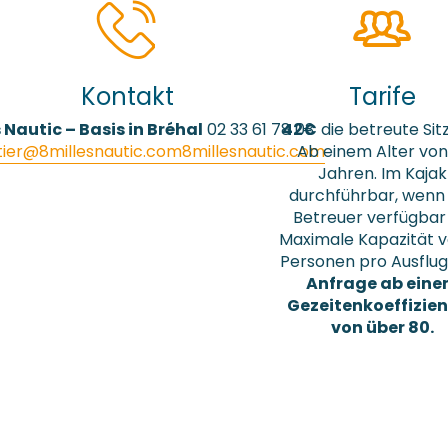
Kontakt
Tarife
 Nautic – Basis in Bréhal
02 33 61 78 03
42€
die betreute Sit
tier@8millesnautic.com
8millesnautic.com
Ab einem Alter von
Jahren. Im Kajak
durchführbar, wenn
Betreuer verfügbar i
Maximale Kapazität v
Personen pro Ausflug
Anfrage ab ein
Gezeitenkoeffizie
von über 80.