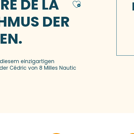
RE DE LA
Ajouter 
THMUS DER
EN.
 diesem einzigartigen
er Cédric von 8 Milles Nautic