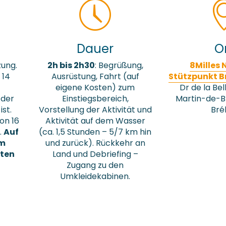
Dauer
O
zung.
2h bis 2h30
: Begrüßung,
8Milles 
 14
Ausrüstung, Fahrt (auf
Stützpunkt B
eigene Kosten) zum
Dr de la Bel
 der
Einstiegsbereich,
Martin-de-B
st.
Vorstellung der Aktivität und
Bré
on 16
Aktivität auf dem Wasser
.
Auf
(ca. 1,5 Stunden – 5/7 km hin
em
und zurück). Rückkehr an
nten
Land und Debriefing –
Zugang zu den
Umkleidekabinen.