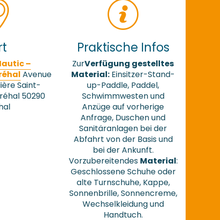
rt
Praktische Infos
Nautic –
Zur
Verfügung gestelltes
réhal
Avenue
Material:
Einsitzer-Stand-
lière Saint-
up-Paddle, Paddel,
réhal 50290
Schwimmwesten und
hal
Anzüge auf vorherige
Anfrage, Duschen und
Sanitäranlagen bei der
Abfahrt von der Basis und
bei der Ankunft.
Vorzubereitendes
Material
:
Geschlossene Schuhe oder
alte Turnschuhe, Kappe,
Sonnenbrille, Sonnencreme,
Wechselkleidung und
Handtuch.