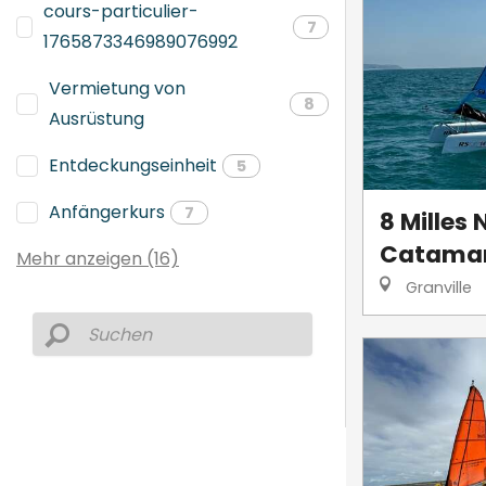
cours-particulier-
7
1765873346989076992
Vermietung von
8
Ausrüstung
Entdeckungseinheit
5
Anfängerkurs
7
8 Milles 
Catama
Mehr anzeigen (16)
Granville