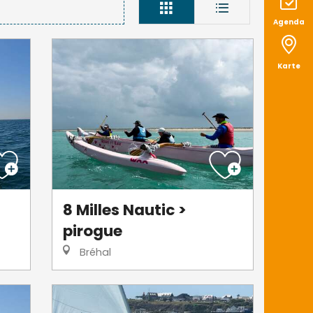
Agenda
Karte
8 Milles Nautic >
pirogue
Bréhal