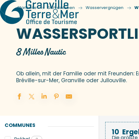
Startseite
Sich einleben
Wasservergnügen
W
WASSERSPORTLI
8 Milles Nautic
Ob allein, mit der Familie oder mit Freunden: 
Bréville-sur-Mer, Granville oder Jullouville.
COMMUNES
10
Erge
Die größte 