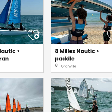
Nautic >
8 Milles Nautic >
ran
paddle
Granville