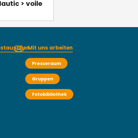
Nautic > voile
austauschen
Mit uns arbeiten
Presseraum
Gruppen
Fotobibliothek