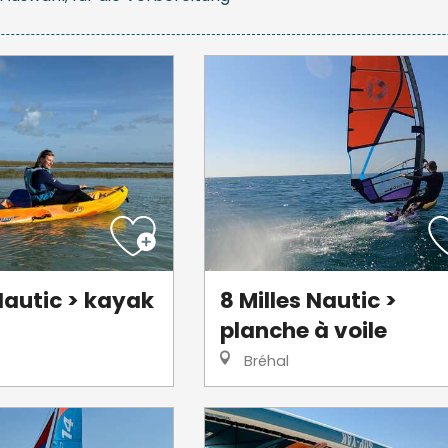
 Nautic > kayak
8 Milles Nautic >
planche à voile
Bréhal