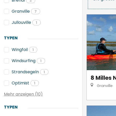
Bréhal
2
Granville
7
Jullouville
1
TYPEN
Wingfoil
1
Windsurfing
1
Strandsegeln
1
8 Milles
Optimist
1
Granville
Mehr anzeigen (10)
TYPEN