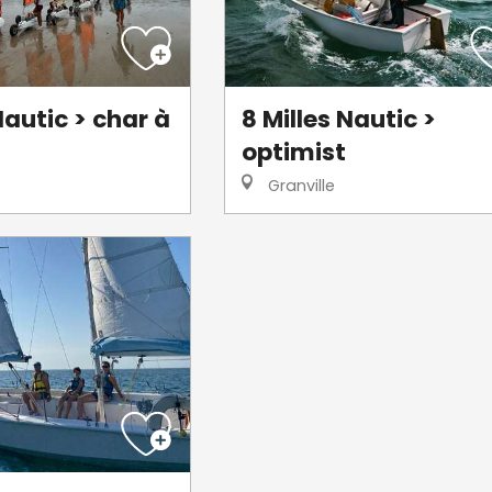
Nautic > char à
8 Milles Nautic >
optimist
Granville