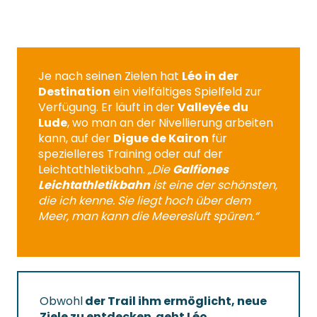
Je nach seinen Zielen hat
Léo in der
Destination
ein vielfältiges Spielfeld zur
Verfügung. Er läuft in der
Valleyée du
Lude
, wo man an der Nivellierung arbeiten
kann, auf der
Digue de Kairon
für
spezielleres Training oder auf der
Leichtathletikbahn.
„Die
Galfiones
Leichtathletikbahn
ist eine der schönsten,
die ich kenne. Sie liegt hoch über dem
Meer, man kann die Meeresluft spüren.“
Obwohl
der Trail ihm ermöglicht, neue
Ziele zu entdecken
,
geht Léo