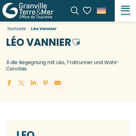
menü
Suche
Voir les favoris
Startseite
Léo Vannier
LÉO VANNIER
Ajouter aux favoris
À die Begegnung mit Léo, Trailrunner und Wahl-
Carollais
LEO