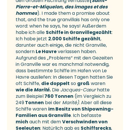
den Großen Fischfang verfasste
(Saint-
Pierre-et-Miquelon, des images et des
hommes
). I made them a promise about
that, and the true granvillais has only one
word: when he says, he says! Außerdem
habe ich alle
Schiffe in Granville
gezählt
:
Ich habe jetzt
2.000 Schiffe gezählt
,
darunter auch einige, die nicht Granville,
sondern
Le Havre
verlassen haben.
Aufgrund des „Problems“ mit den Gezeiten
in Granville war es manchmal notwendig,
dass bestimmte Schiffe im Hafen von Le
Havre ausliefen: In diesen Tagen hatten Sie
oft Schiffe,
die doppelt
so
groß
waren
wie die
Marité.
Die
Jacques-Cœur
hatte
zum Beispiel
760 Tonnen
(im Vergleich zu
249
Tonnen
bei der
Marité)
. Aber all diese
Schiffe waren
im Besitz von Shipowning-
Familien aus Granville
. Ich befasste
mich
auch mit dem
Verschwinden von
Seeleuten
: Natürlich gab es
Schiffsrecks
,