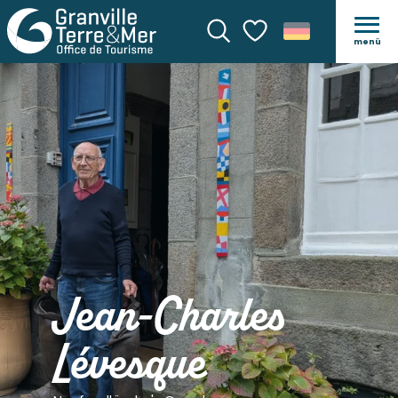
menü
Suche
Voir les favoris
Jean-Charles
Lévesque