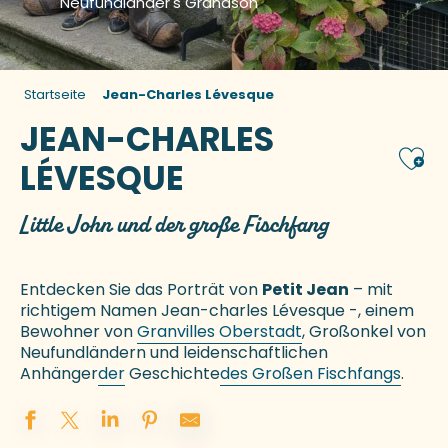
Neufundländer's Grandson
Startseite
Jean-Charles Lévesque
JEAN-CHARLES
Ajou
LÉVESQUE
Little John und der große Fischfang
Entdecken Sie das Porträt von
Petit Jean
– mit
richtigem Namen Jean-charles Lévesque -, einem
Bewohner von
Granvilles Oberstadt
, Großonkel von
Neufundländern und leidenschaftlichen
Anhänger
der
Geschichte
des Großen Fischfangs
.