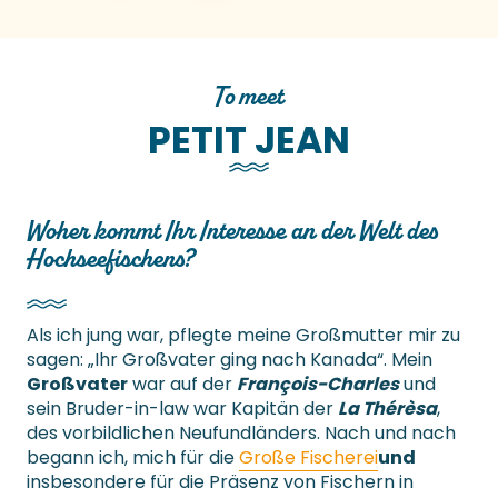
To meet
PETIT JEAN
Woher kommt Ihr Interesse an der Welt des
Hochseefischens?
Als ich jung war, pflegte meine Großmutter mir zu
sagen: „Ihr Großvater ging nach Kanada“. Mein
Großvater
war auf der
François-Charles
und
sein Bruder-in-law war Kapitän der
La Thérèsa
,
des vorbildlichen Neufundländers. Nach und nach
begann ich, mich für die
Große Fischerei
und
insbesondere für die Präsenz von Fischern in